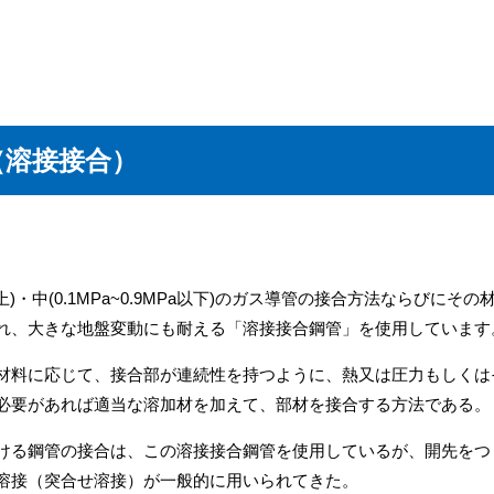
（溶接接合）
以上)・中(0.1MPa~0.9MPa以下)のガス導管の接合方法ならびにそ
れ、大きな地盤変動にも耐える「溶接接合鋼管」を使用しています
材料に応じて、接合部が連続性を持つように、熱又は圧力もしくは
必要があれば適当な溶加材を加えて、部材を接合する方法である。
ける鋼管の接合は、この溶接接合鋼管を使用しているが、開先をつ
溶接（突合せ溶接）が一般的に用いられてきた。