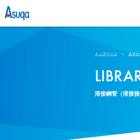
トップページ
＞
あすか
LIBRA
溶接鋼管（溶接接