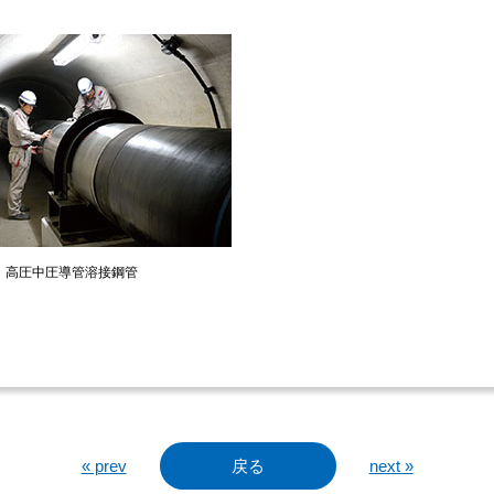
高圧中圧導管溶接鋼管
« prev
戻る
next »